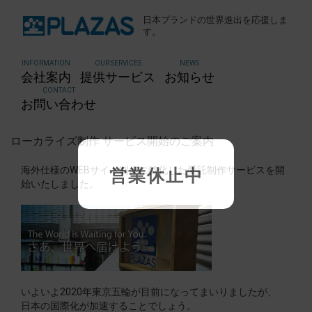
日本ブランドの世界進出を応援しま
す。
INFORMATION
OUR SERVICES
NEWS
会社案内
提供サービス
お知らせ
CONTACT
お問い合わせ
ローカライズ制作 サービス開始のご案内
海外仕様のWEBサイト制作に特化した受託制作サービスを開
営業休止中
始いたしました。
いよいよ2020年東京五輪が目前になってまいりましたが、
日本の国際化が加速することでしょう。