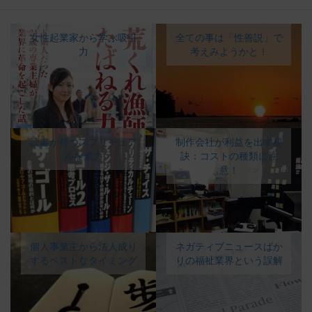
女性起業家から学ぶ吸引
全ての事は「性善説」で
力
考えみようかと！
読書が持つスプリチュア
制作会社が利益を出す秘
ルな威力
訣：コストの種類に注
意！
個人事業主から法人成り
ネガティブニュースばか
するベストなタイミング
りの福祉業界という誤解