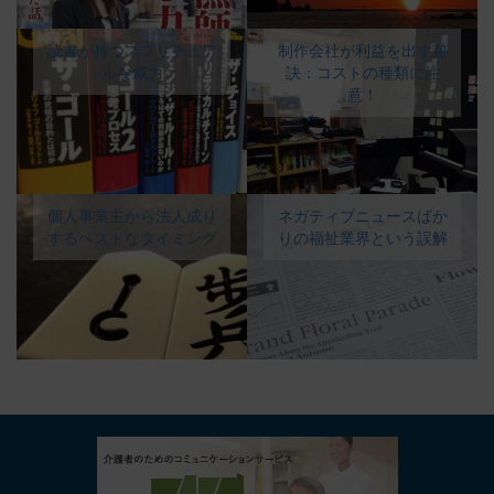
読書が持つスプリチュア
制作会社が利益を出す秘
ルな威力
訣：コストの種類に注
意！
個人事業主から法人成り
ネガティブニュースばか
するベストなタイミング
りの福祉業界という誤解