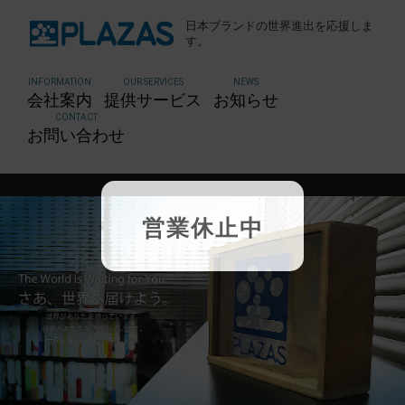
日本ブランドの世界進出を応援しま
す。
INFORMATION
OUR SERVICES
NEWS
会社案内
提供サービス
お知らせ
CONTACT
お問い合わせ
さあ、世界へ届けよう。
営業休止中